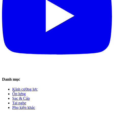
Danh mục
Kính cường lực
Ốp lưng
Sạc & Cáp
Tai nghe
Phụ kiện khác