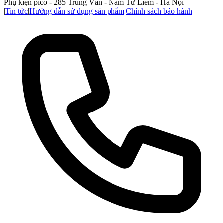
Phụ kiện pico - 285 Trung Văn - Nam Từ Liêm - Hà Nội
|
Tin tức
|
Hướng dẫn sử dụng sản phẩm
|
Chính sách bảo hành