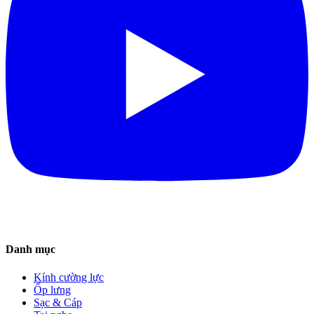
Danh mục
Kính cường lực
Ốp lưng
Sạc & Cáp