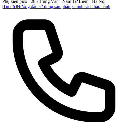
Phụ kiện pico - 285 Trung Văn - Nam Từ Liêm - Hà Nội
|
Tin tức
|
Hướng dẫn sử dụng sản phẩm
|
Chính sách bảo hành