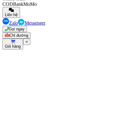
COD
Bank
MoMo
Liên hệ
Zalo
Messenger
Gọi ngay
Chỉ đường
×
Giỏ hàng