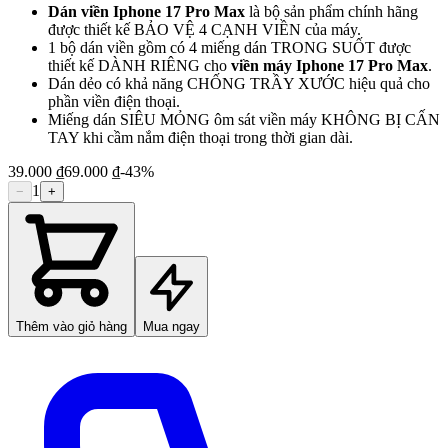
Dán viền Iphone 17 Pro Max
là bộ sản phẩm chính hãng
được thiết kế BẢO VỆ 4 CẠNH VIỀN của máy.
1 bộ dán viền gồm có 4 miếng dán TRONG SUỐT được
thiết kế DÀNH RIÊNG cho
viền máy Iphone 17 Pro Max
.
Dán dẻo có khả năng CHỐNG TRẦY XƯỚC hiệu quả cho
phần viền điện thoại.
Miếng dán SIÊU MỎNG ôm sát viền máy KHÔNG BỊ CẤN
TAY khi cầm nắm điện thoại trong thời gian dài.
39.000 ₫
69.000 ₫
-
43
%
1
−
+
Thêm vào giỏ hàng
Mua ngay