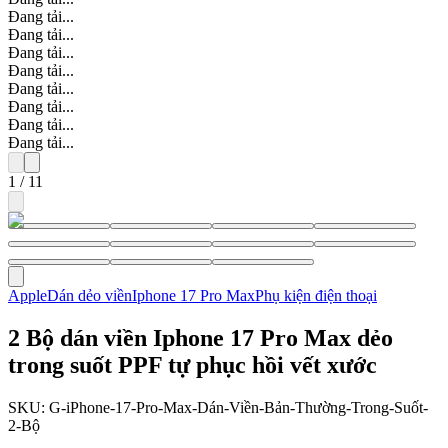
Đang tải...
Đang tải...
Đang tải...
Đang tải...
Đang tải...
Đang tải...
Đang tải...
Đang tải...
1
/
11
Apple
Dán dẻo viền
Iphone 17 Pro Max
Phụ kiện điện thoại
2 Bộ dán viền Iphone 17 Pro Max dẻo
trong suốt PPF tự phục hồi vết xước
SKU:
G-iPhone-17-Pro-Max-Dán-Viền-Bản-Thường-Trong-Suốt-
2-Bộ