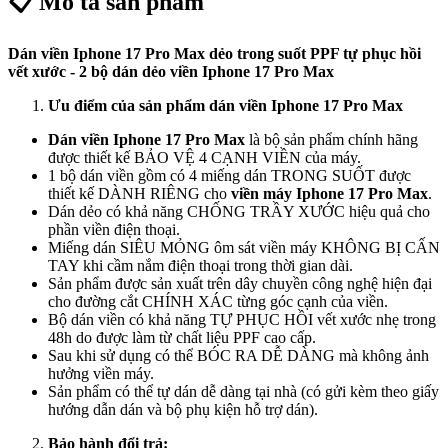
📋 Mô tả sản phẩm
Dán viền Iphone 17 Pro Max dẻo trong suốt PPF tự phục hồi
vết xước - 2 bộ dán dẻo viền Iphone 17 Pro Max
Ưu điểm của sản phẩm dán viền Iphone 17 Pro Max
Dán viền Iphone 17 Pro Max
là bộ sản phẩm chính hãng
được thiết kế BẢO VỆ 4 CẠNH VIỀN của máy.
1 bộ dán viền gồm có 4 miếng dán TRONG SUỐT được
thiết kế DÀNH RIÊNG cho
viền máy Iphone 17 Pro Max
.
Dán dẻo có khả năng CHỐNG TRẦY XƯỚC hiệu quả cho
phần viền điện thoại.
Miếng dán SIÊU MỎNG ôm sát viền máy KHÔNG BỊ CẤN
TAY khi cầm nắm điện thoại trong thời gian dài.
Sản phẩm được sản xuất trên dây chuyền công nghệ hiện đại
cho đường cắt CHÍNH XÁC từng góc cạnh của viền.
Bộ dán viền có khả năng TỰ PHỤC HỒI vết xước nhẹ trong
48h do được làm từ chất liệu PPF cao cấp.
Sau khi sử dụng có thể BÓC RA DỄ DÀNG mà không ảnh
hưởng viền máy.
Sản phẩm có thể tự dán dễ dàng tại nhà (có gửi kèm theo giấy
hướng dẫn dán và bộ phụ kiện hỗ trợ dán).
Bảo hành đổi trả: