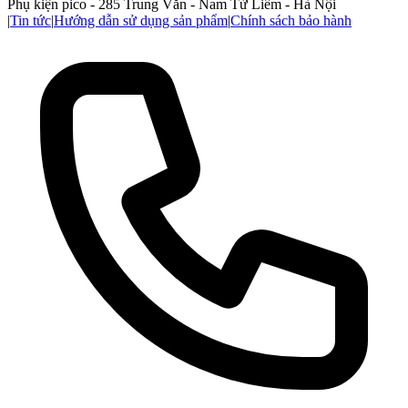
Phụ kiện pico - 285 Trung Văn - Nam Từ Liêm - Hà Nội
|
Tin tức
|
Hướng dẫn sử dụng sản phẩm
|
Chính sách bảo hành