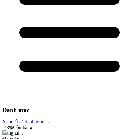
Danh mục
Xem tất cả danh mục →
-
43
%
Còn hàng
Đang tải...
Đang tải...