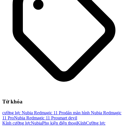
Từ khóa
cường lực Nubia Redmagic 11 Pro
dán màn hình Nubia Redmagic
11 Pro
Nubia Redmagic 11 Pro
smart devil
Kính cường lực
Nubia
Phụ kiện điện thoại
Kính
Cường lực