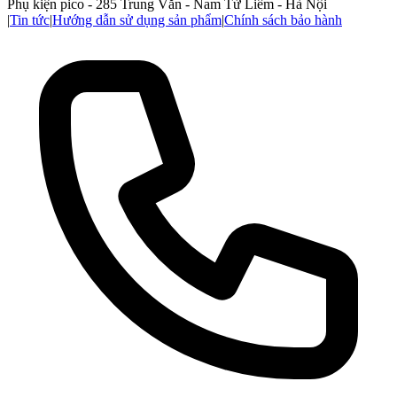
Phụ kiện pico - 285 Trung Văn - Nam Từ Liêm - Hà Nội
|
Tin tức
|
Hướng dẫn sử dụng sản phẩm
|
Chính sách bảo hành