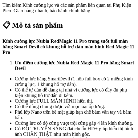
Tìm kiếm
Kính cường lực
và các sản phẩm liên quan tại Phụ Kiện
Pico. Giao hàng nhanh, bảo hành chính hãng.
📋 Mô tả sản phẩm
Kính cường lực Nubia RedMagic 11 Pro trong suốt full màn
hãng Smart Devil có khung hỗ trợ dán màn hình Red Magic 11
Pro
Ưu điểm cường lực
Nubia Red Magic 11 Pro
hãng Smart
Devil
Cường lực hãng SmartDevil (1 hộp full box có 2 miếng kính
cường lực, 1 khung hỗ trợ dán).
Có thể tự dán dễ dàng tại nhà vì cường lực có đầy đủ phụ
kiện khung hỗ trợ dán đi kèm.
Cường lực FULL MÀN HÌNH hiển thị.
Có thể dùng chung được với mọi loại ốp lưng.
Phủ lớp Nano trên bề mặt giúp hạn chế bám vân tay và bám
bẩn.
Cường lực có độ cứng vượt trội cứng gấp 4 lần kính thường.
Có ĐỘ TRUYỀN SÁNG đạt chuẩn HD+ giúp hiển thị hình
ảnh CHÂN THẬT như màn hình gốc.