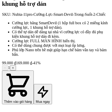
khung hỗ trợ dán
SKU:
Nubia-11pro-Cường-Lực-Smart-Devil-Trong-Suốt-2-Chiếc
Cường lực hãng SmartDevil (1 hộp full box có 2 miếng kính
cường lực, 1 khung hỗ trợ dán).
Có thể tự dán dễ dàng tại nhà vì cường lực có đầy đủ phụ
kiện khung hỗ trợ dán đi kèm.
Cường lực FULL MÀN HÌNH hiển thị.
Có thể dùng chung được với mọi loại ốp lưng.
Phủ lớp Nano trên bề mặt giúp hạn chế bám vân tay và bám
bẩn.
99.000 ₫
169.000 ₫
-
41
%
1
−
+
Thêm vào giỏ hàng
Mua ngay