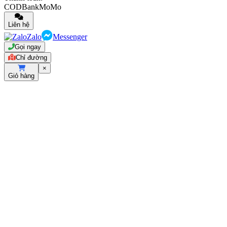
COD
Bank
MoMo
Liên hệ
Zalo
Messenger
Gọi ngay
Chỉ đường
×
Giỏ hàng