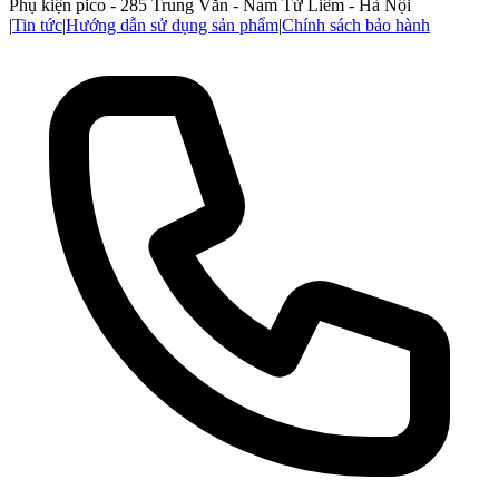
Phụ kiện pico - 285 Trung Văn - Nam Từ Liêm - Hà Nội
|
Tin tức
|
Hướng dẫn sử dụng sản phẩm
|
Chính sách bảo hành