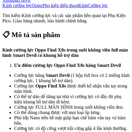
X8s
smart devil
Kính cường lực
Oppo
Phụ kiện điện thoại
Kính
Cường lực
Tìm kiếm
Kính cường lực
và các sản phẩm liên quan tại Phụ Kiện
Pico. Giao hàng nhanh, bảo hành chính hãng.
📋 Mô tả sản phẩm
Kính cường lực Oppo Find X8s trong suốt không viền full màn
hình Smart Devil có khung hỗ trợ dán
Ưu điểm cường lực Oppo Find X8s hãng Smart Devil
Cường lực hãng
Smart Devil
(1 hộp full box có 2 miếng kính
cường lực, 1 khung hỗ trợ dán).
Cường lực
Oppo Find X8s
được thiết kế nhận vân tay trong
màn hình.
Có thể tự dán dễ dàng tại nhà vì cường lực có đầy đủ phụ
kiện khung hỗ trợ dán đi kèm.
Cường lực FULL MÀN HÌNH trong suốt không viền đen.
Có thể dùng chung được với mọi loại ốp lưng.
Phủ lớp Nano trên bề mặt giúp hạn chế bám vân tay và bám
bẩn.
Cường lực có độ cứng vượt trội cứng gấp 4 lần kính thường.