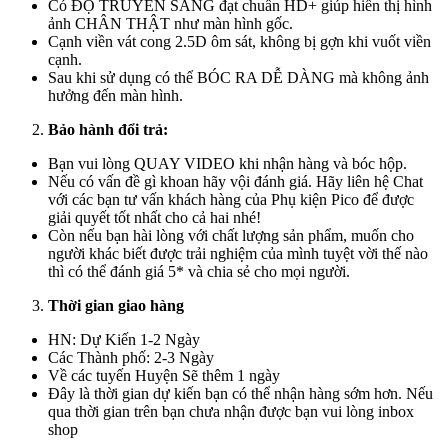
Có ĐỘ TRUYỀN SÁNG đạt chuẩn HD+ giúp hiển thị hình
ảnh CHÂN THẬT như màn hình gốc.
Cạnh viền vát cong 2.5D ôm sát, không bị gợn khi vuốt viền
cạnh.
Sau khi sử dụng có thể BÓC RA DỄ DÀNG mà không ảnh
hưởng đến màn hình.
Bảo hành đổi trả:
Bạn vui lòng QUAY VIDEO khi nhận hàng và bóc hộp.
Nếu có vấn đề gì khoan hãy vội đánh giá. Hãy liên hệ Chat
với các bạn tư vấn khách hàng của Phụ kiện Pico để được
giải quyết tốt nhất cho cả hai nhé!
Còn nếu bạn hài lòng với chất lượng sản phẩm, muốn cho
người khác biết được trải nghiệm của mình tuyệt vời thế nào
thì có thể đánh giá 5* và chia sẻ cho mọi người.
Thời gian giao hàng
HN: Dự Kiến 1-2 Ngày
Các Thành phố: 2-3 Ngày
Về các tuyến Huyện Sẽ thêm 1 ngày
Đây là thời gian dự kiến bạn có thể nhận hàng sớm hơn. Nếu
qua thời gian trên bạn chưa nhận được bạn vui lòng inbox
shop