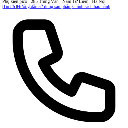
Phụ kiện pico - 285 Trung Văn - Nam Từ Liêm - Hà Nội
|
Tin tức
|
Hướng dẫn sử dụng sản phẩm
|
Chính sách bảo hành