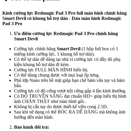
Kính cường lực
Redmagic Pad 3 Pro
full màn hình chính hãng
Smart Devil
có khung hỗ trợ dán
- Dán màn hình
Redmagic
Pad 3 Pro
Ưu điểm cường lực
Redmagic Pad 3 Pro
chính hãng
Smart Devil
Cường lực chính hãng
Smart Devil
(1 hộp full box có 1
miếng kính cường lực, 1 khung hỗ trợ dán).
Có thể tự dán dễ dàng tại nhà vì cường lực có đầy đủ phụ
kiện khung hỗ trợ dán đi kèm.
Cường lực FULL MÀN HÌNH hiển thị.
Có thể dùng chung được với mọi loại ốp lưng.
Phủ lớp Nano trên bề mặt giúp hạn chế bám vân tay và bám
bẩn.
Cường lực có độ cứng vượt trội cứng gấp 4 lần kính thường.
Có ĐỘ TRUYỀN SÁNG đạt chuẩn HD+ giúp hiển thị hình
ảnh CHÂN THẬT như màn hình gốc.
Không bị cấn tay do được thiết kế viền cong 2.5D.
Sau khi sử dụng có thể BÓC RA DỄ DÀNG mà không ảnh
hưởng đến màn hình.
Bảo hành đổi trả: