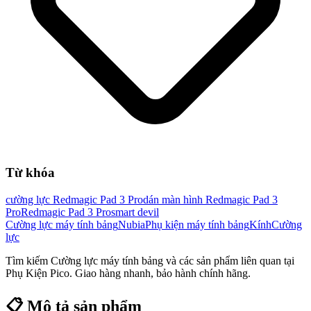
Từ khóa
cường lực Redmagic Pad 3 Pro
dán màn hình Redmagic Pad 3
Pro
Redmagic Pad 3 Pro
smart devil
Cường lực máy tính bảng
Nubia
Phụ kiện máy tính bảng
Kính
Cường
lực
Tìm kiếm
Cường lực máy tính bảng
và các sản phẩm liên quan tại
Phụ Kiện Pico. Giao hàng nhanh, bảo hành chính hãng.
📋 Mô tả sản phẩm