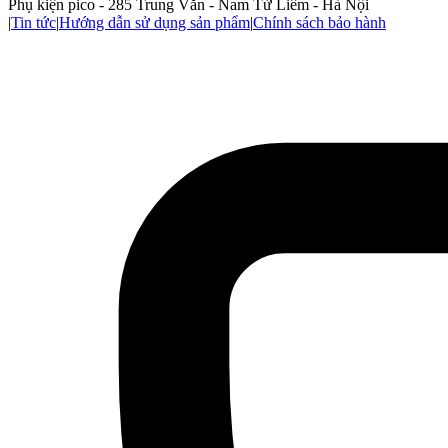
Phụ kiện pico - 285 Trung Văn - Nam Từ Liêm - Hà Nội
|
Tin tức
|
Hướng dẫn sử dụng sản phẩm
|
Chính sách bảo hành