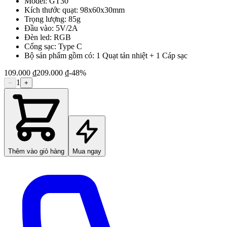
Model: GT30
Kích thước quạt: 98x60x30mm
Trọng lượng: 85g
Đầu vào: 5V/2A
Đèn led: RGB
Cổng sạc: Type C
Bộ sản phẩm gồm có: 1 Quạt tản nhiệt + 1 Cáp sạc
109.000 ₫
209.000 ₫
-
48
%
1
−
+
Thêm vào giỏ hàng
Mua ngay