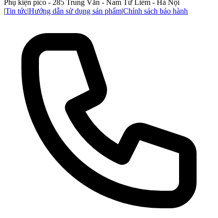
Phụ kiện pico - 285 Trung Văn - Nam Từ Liêm - Hà Nội
|
Tin tức
|
Hướng dẫn sử dụng sản phẩm
|
Chính sách bảo hành