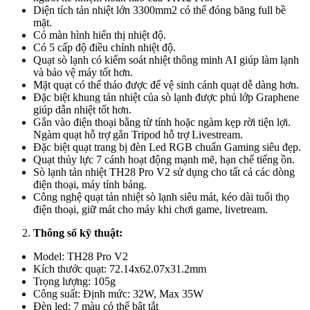
Diện tích tản nhiệt lớn 3300mm2 có thể đóng băng full bề
mặt.
Có màn hình hiển thị nhiệt độ.
Có 5 cấp độ điều chỉnh nhiệt độ.
Quạt sò lạnh có kiểm soát nhiệt thông minh AI giúp làm lạnh
và bảo vệ máy tốt hơn.
Mặt quạt có thể tháo được để vệ sinh cánh quạt dễ dàng hơn.
Đặc biệt khung tản nhiệt của sò lạnh được phủ lớp Graphene
giúp dẫn nhiệt tốt hơn.
Gắn vào điện thoại bằng từ tính hoặc ngàm kẹp rời tiện lợi.
Ngàm quạt hỗ trợ gắn Tripod hỗ trợ Livestream.
Đặc biệt quạt trang bị đèn Led RGB chuẩn Gaming siêu đẹp.
Quạt thủy lực 7 cánh hoạt động mạnh mẽ, hạn chế tiếng ồn.
Sò lạnh tản nhiệt TH28 Pro V2 sử dụng cho tất cả các dòng
điện thoại, máy tính bảng.
Công nghệ quạt tản nhiệt sò lạnh siêu mát, kéo dài tuổi thọ
điện thoại, giữ mát cho máy khi chơi game, livetream.
Thông số kỹ thuật:
Model: TH28 Pro V2
Kích thước quạt: 72.14x62.07x31.2mm
Trọng lượng: 105g
Công suất: Định mức: 32W, Max 35W
Đèn led: 7 màu có thể bật tắt