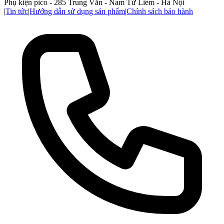
Phụ kiện pico - 285 Trung Văn - Nam Từ Liêm - Hà Nội
|
Tin tức
|
Hướng dẫn sử dụng sản phẩm
|
Chính sách bảo hành