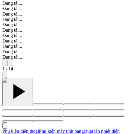
Đang tải...
Đang tải...
Đang tải...
Đang tải...
Đang tải...
Đang tải...
Đang tải...
Đang tải...
Đang tải...
Đang tải...
Đang tải...
1
/
14
Phụ kiện điện thoại
Phụ kiện máy tính bảng
Quạt tản nhiệt điện