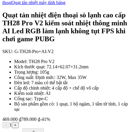
thoại
Quạt tản nhiệt máy tính bảng
Quạt tản nhiệt điện thoại sò lạnh cao cấp
TH28 Pro V2 kiểm soát nhiệt thông minh
AI Led RGB làm lạnh không tụt FPS khi
chơi game PUBG
SKU:
G-TH28-Pro+AI-V2
Model: TH28 Pro V2
Kích thước quạt: 72.14×62.07×31.2mm
Trọng lượng: 105g
Công suất: Định mức: 32W, Max 35W
Đèn led: 7 màu có thể bật tắt
Cấp độ chỉnh nhiệt: 4 cấp độ + chế độ vô cấp
Kiểm soát nhiệt: AI
Cổng sạc: Type-C
Bộ sản phẩm gồm có: 1 quạt, 1 bộ ngàm, 1 tấm từ tính, 1 cáp
sạc
469.000 ₫
789.000 ₫
-
41
%
1
−
+