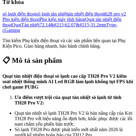
Từ khóa
sò lạnh điện thoại
sò lạnh tản nhiệt
tản nhiệt điện thoại
th28 pro v2
Phụ kiện điện thoại
Phụ kiện máy tính bảng
Quạt tản nhiệt điện
thoại
Quạt
Tản nhiệt
72.14&#215;62.07&#215;31.2mm
Type-
c
Gaming
Tìm kiếm
Phụ kiện điện thoại
và các sản phẩm liên quan tại Phụ
Kiện Pico. Giao hàng nhanh, bảo hành chính hãng.
📋 Mô tả sản phẩm
Quạt tản nhiệt điện thoại
sò lạnh cao cấp TH28
Pro V2
kiểm
soát nhiệt thông minh
AI Led RGB làm lạnh không tụt
FPS
khi
chơi game
PUBG
Ưu điểm vượt trội của quạt tản nhiệt sò lạnh từ tính
TH28
Pro V2:
Quạt tản nhiệt sò lạnh TH28 Pro V2 là bản nâng cấp của Kiri
TH28 Pro với hiệu năng ổn định hơn, khắc phục được các lỗi
nam châm yếu phiên bản trước.
Sò lạnh TH28 Pro được phát triển mới nhất năm 2026 là
người kế nhiệm hoàn hảo của TH12 Pro.