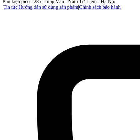
Phụ kiện pico - 285 Trung Văn - Nam Từ Liêm - Hà Nội
|
Tin tức
|
Hướng dẫn sử dụng sản phẩm
|
Chính sách bảo hành