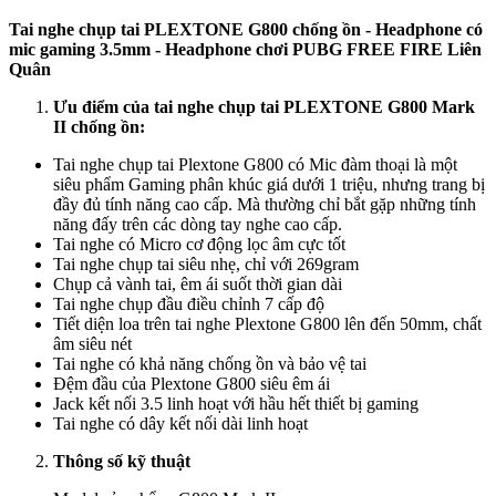
Tai nghe chụp tai PLEXTONE G800 chống ồn - Headphone có
mic gaming 3.5mm - Headphone chơi PUBG FREE FIRE Liên
Quân
Ưu điểm của tai nghe chụp tai PLEXTONE G800 Mark
II chống ồn:
Tai nghe chụp tai Plextone G800 có Mic đàm thoại là một
siêu phẩm Gaming phân khúc giá dưới 1 triệu, nhưng trang bị
đầy đủ tính năng cao cấp. Mà thường chỉ bắt gặp những tính
năng đấy trên các dòng tay nghe cao cấp.
Tai nghe có Micro cơ động lọc âm cực tốt
Tai nghe chụp tai siêu nhẹ, chỉ với 269gram
Chụp cả vành tai, êm ái suốt thời gian dài
Tai nghe chụp đầu điều chỉnh 7 cấp độ
Tiết diện loa trên tai nghe Plextone G800 lên đến 50mm, chất
âm siêu nét
Tai nghe có khả năng chống ồn và bảo vệ tai
Đệm đầu của Plextone G800 siêu êm ái
Jack kết nối 3.5 linh hoạt với hầu hết thiết bị gaming
Tai nghe có dây kết nối dài linh hoạt
Thông số kỹ thuật