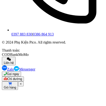
0397 883 830
|
0386 864 913
© 2024 Phụ Kiện Pico. All rights reserved.
Thanh toán:
COD
Bank
MoMo
Liên hệ
Zalo
Messenger
Gọi ngay
Chỉ đường
×
Giỏ hàng