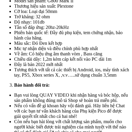
Model sản phẩm: G800 Mark II
Thương hiệu sản xuất: Plextone
Cỡ loa: Loại đại 50mm
Trở kháng: 32 ohm
Độ nhạy: 101db
Tần số đáp ứng: 20hz-20kHz
Phiên bản quốc tế: Đầy đủ phụ kiện, tem chứng nhận, bảo
hành của hãng.
Màu sắc: Đỏ Đen kết hợp
Mic tự nhận diện và điều chỉnh phù hợp nhất
Về âm: Có hiệu ứng âm thanh vòm , Bass căng
Chiều dài dây: 1,2m kèm cáp kết nối vào PC dài 1m
Đây là bản 2022 mới nhất
Tương thích với tất cả các thiết bị Android, ios, máy tính xách
tay, PS5, Xbox series X, ,v.v…..sử dụng chuẩn 3,5mm
Bảo hành đổi trả:
Bạn vui lòng QUAY VIDEO khi nhận hàng và bóc hộp, nếu
sản phẩm không đúng mô tả Shop sẽ hoàn trả miễn phí.
Nếu có vấn đề gì khoan hãy vội đánh giá. Hãy liên hệ Chat
với các bạn tư vấn khách hàng của Phụ kiện Pico để được
giải quyết tốt nhất cho cả hai nhé!
Còn nếu bạn hài lòng với chất lượng sản phẩm, muốn cho
người khác biết được trải nghiệm của mình tuyệt vời thế nào