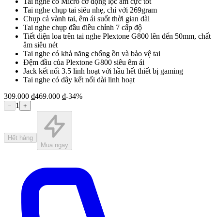
Tai nghe có Micro cơ động lọc âm cực tốt
Tai nghe chụp tai siêu nhẹ, chỉ với 269gram
Chụp cả vành tai, êm ái suốt thời gian dài
Tai nghe chụp đầu điều chỉnh 7 cấp độ
Tiết diện loa trên tai nghe Plextone G800 lên đến 50mm, chất
âm siêu nét
Tai nghe có khả năng chống ồn và bảo vệ tai
Đệm đầu của Plextone G800 siêu êm ái
Jack kết nối 3.5 linh hoạt với hầu hết thiết bị gaming
Tai nghe có dây kết nối dài linh hoạt
309.000 ₫
469.000 ₫
-
34
%
1
−
+
Hết hàng
Mua ngay