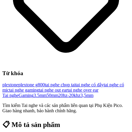
Từ khóa
plextone
plextone g800
tai nghe chụp tai
tai nghe có dây
tai nghe có
mic
tai nghe gaming
tai nghe out ear
tai nghe over ear
Tai nghe
Gaming
3.5mm
50mm
20hz-20khz
3,5mm
Tìm kiếm
Tai nghe
và các sản phẩm liên quan tại Phụ Kiện Pico.
Giao hàng nhanh, bảo hành chính hãng.
📋 Mô tả sản phẩm