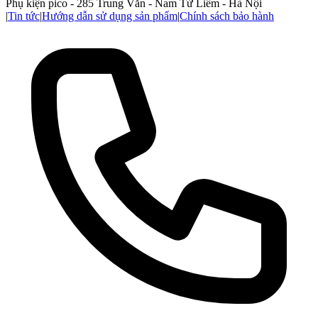
Phụ kiện pico - 285 Trung Văn - Nam Từ Liêm - Hà Nội
|
Tin tức
|
Hướng dẫn sử dụng sản phẩm
|
Chính sách bảo hành