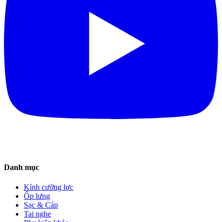
Danh mục
Kính cường lực
Ốp lưng
Sạc & Cáp
Tai nghe