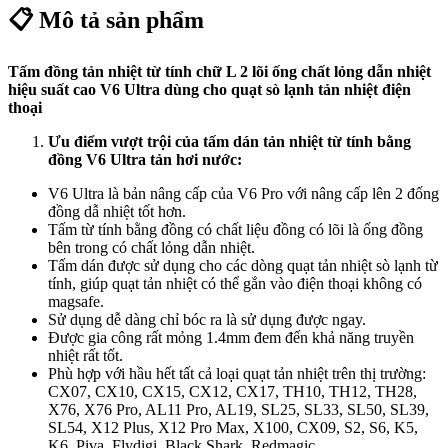
📋 Mô tả sản phẩm
Tấm đồng tản nhiệt từ tính chữ L 2 lõi ống chất lỏng dẫn nhiệt
hiệu suất cao V6 Ultra dùng cho quạt sò lạnh tản nhiệt điện
thoại
Ưu điểm vượt trội của tấm dán tản nhiệt từ tính bằng
đồng V6 Ultra tản hơi nước:
V6 Ultra là bản nâng cấp của V6 Pro với nâng cấp lên 2 đống
đồng dẫ nhiệt tốt hơn.
Tấm từ tính bằng đồng có chất liệu đồng có lõi là ống đồng
bên trong có chất lỏng dẫn nhiệt.
Tấm dán được sử dụng cho các dòng quạt tản nhiệt sò lạnh từ
tính, giúp quạt tản nhiệt có thể gắn vào điện thoại không có
magsafe.
Sử dụng dễ dàng chỉ bóc ra là sử dụng được ngay.
Được gia công rất mỏng 1.4mm đem đến khả năng truyền
nhiệt rất tốt.
Phù hợp với hầu hết tất cả loại quạt tản nhiệt trên thị trường:
CX07, CX10, CX15, CX12, CX17, TH10, TH12, TH28,
X76, X76 Pro, AL11 Pro, AL19, SL25, SL33, SL50, SL39,
SL54, X12 Plus, X12 Pro Max, X100, CX09, S2, S6, K5,
K6, Piva, Flydigi, Black Shark, Redmagic,…