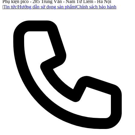
Phụ kiện pico - 285 Trung Văn - Nam Từ Liêm - Hà Nội
|
Tin tức
|
Hướng dẫn sử dụng sản phẩm
|
Chính sách bảo hành