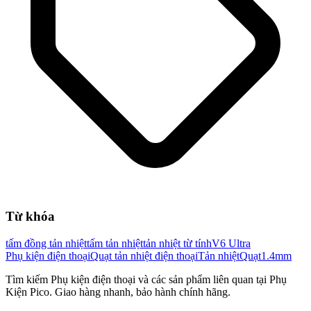
Từ khóa
tấm đồng tản nhiệt
tấm tản nhiệt
tản nhiệt từ tính
V6 Ultra
Phụ kiện điện thoại
Quạt tản nhiệt điện thoại
Tản nhiệt
Quạt
1.4mm
Tìm kiếm
Phụ kiện điện thoại
và các sản phẩm liên quan tại Phụ
Kiện Pico. Giao hàng nhanh, bảo hành chính hãng.