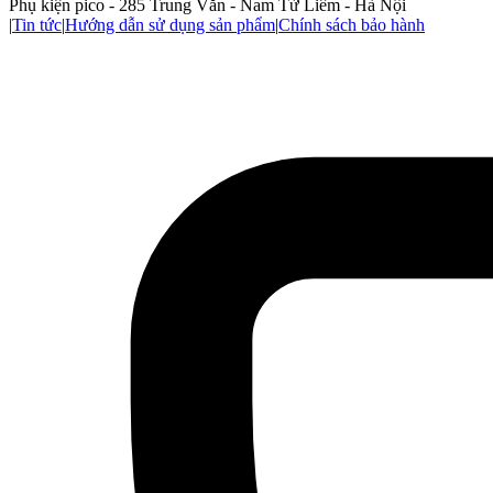
Phụ kiện pico - 285 Trung Văn - Nam Từ Liêm - Hà Nội
|
Tin tức
|
Hướng dẫn sử dụng sản phẩm
|
Chính sách bảo hành