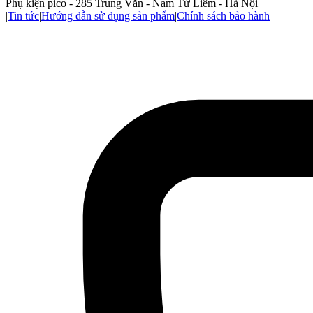
Phụ kiện pico - 285 Trung Văn - Nam Từ Liêm - Hà Nội
|
Tin tức
|
Hướng dẫn sử dụng sản phẩm
|
Chính sách bảo hành