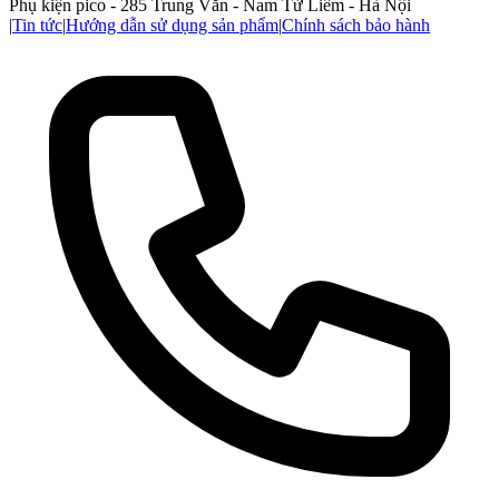
Phụ kiện pico - 285 Trung Văn - Nam Từ Liêm - Hà Nội
|
Tin tức
|
Hướng dẫn sử dụng sản phẩm
|
Chính sách bảo hành