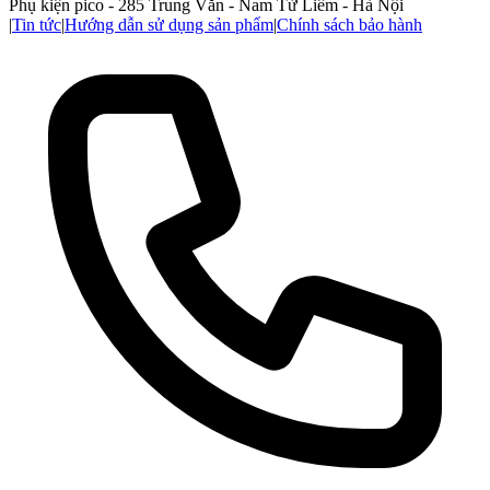
Phụ kiện pico - 285 Trung Văn - Nam Từ Liêm - Hà Nội
|
Tin tức
|
Hướng dẫn sử dụng sản phẩm
|
Chính sách bảo hành