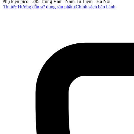
Phụ kiện pico - 285 Trung Văn - Nam Từ Liêm - Hà Nội
|
Tin tức
|
Hướng dẫn sử dụng sản phẩm
|
Chính sách bảo hành