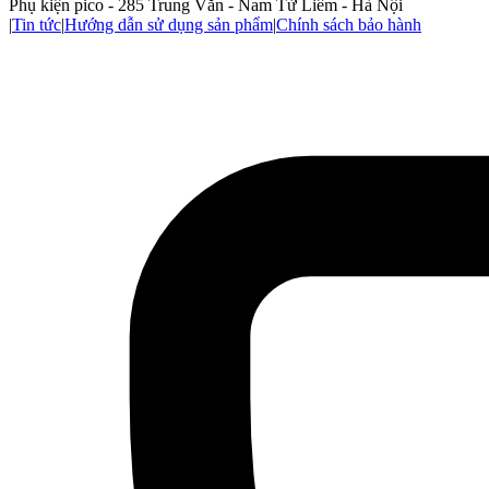
Phụ kiện pico - 285 Trung Văn - Nam Từ Liêm - Hà Nội
|
Tin tức
|
Hướng dẫn sử dụng sản phẩm
|
Chính sách bảo hành