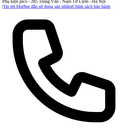
Phụ kiện pico - 285 Trung Văn - Nam Từ Liêm - Hà Nội
|
Tin tức
|
Hướng dẫn sử dụng sản phẩm
|
Chính sách bảo hành