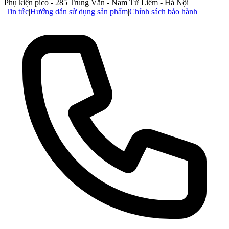
Phụ kiện pico - 285 Trung Văn - Nam Từ Liêm - Hà Nội
|
Tin tức
|
Hướng dẫn sử dụng sản phẩm
|
Chính sách bảo hành