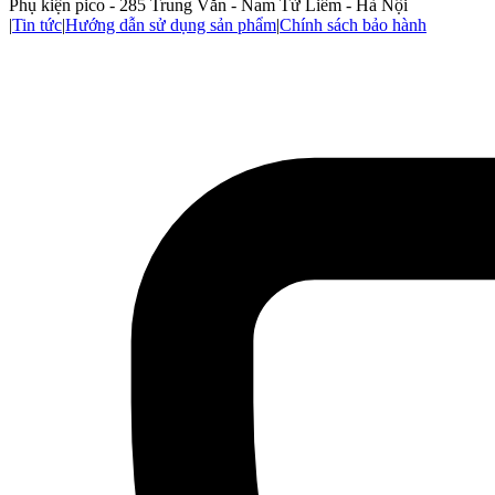
Phụ kiện pico - 285 Trung Văn - Nam Từ Liêm - Hà Nội
|
Tin tức
|
Hướng dẫn sử dụng sản phẩm
|
Chính sách bảo hành