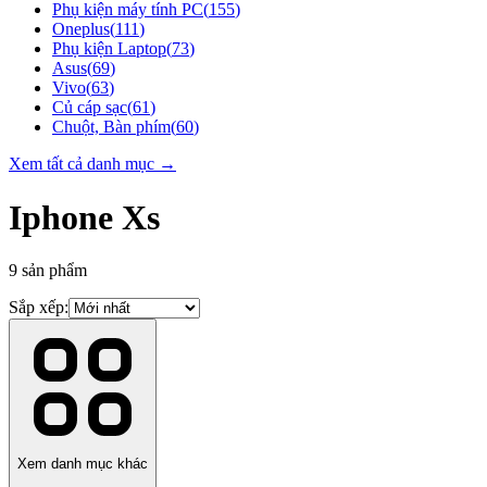
Phụ kiện máy tính PC
(
155
)
Oneplus
(
111
)
Phụ kiện Laptop
(
73
)
Asus
(
69
)
Vivo
(
63
)
Củ cáp sạc
(
61
)
Chuột, Bàn phím
(
60
)
Xem tất cả danh mục →
Iphone Xs
9
sản phẩm
Sắp xếp:
Xem danh mục khác