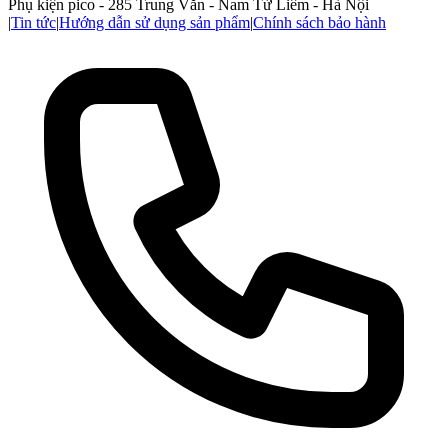
Phụ kiện pico - 285 Trung Văn - Nam Từ Liêm - Hà Nội
|
Tin tức
|
Hướng dẫn sử dụng sản phẩm
|
Chính sách bảo hành