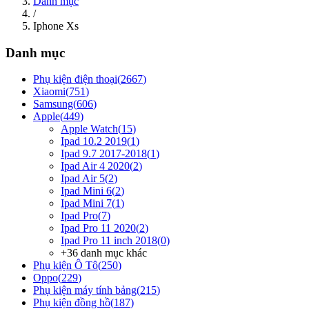
Danh mục
/
Iphone Xs
Danh mục
Phụ kiện điện thoại
(
2667
)
Xiaomi
(
751
)
Samsung
(
606
)
Apple
(
449
)
Apple Watch
(
15
)
Ipad 10.2 2019
(
1
)
Ipad 9.7 2017-2018
(
1
)
Ipad Air 4 2020
(
2
)
Ipad Air 5
(
2
)
Ipad Mini 6
(
2
)
Ipad Mini 7
(
1
)
Ipad Pro
(
7
)
Ipad Pro 11 2020
(
2
)
Ipad Pro 11 inch 2018
(
0
)
+
36
danh mục khác
Phụ kiện Ô Tô
(
250
)
Oppo
(
229
)
Phụ kiện máy tính bảng
(
215
)
Phụ kiện đồng hồ
(
187
)