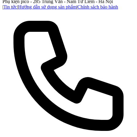
Phụ kiện pico - 285 Trung Văn - Nam Từ Liêm - Hà Nội
|
Tin tức
|
Hướng dẫn sử dụng sản phẩm
|
Chính sách bảo hành