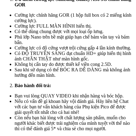
GOR
Cường lực chính hãng GOR (1 hộp full box có 2 miếng kính
cường lực).
Cường lực FULL MÀN HÌNH hiển thị.
Có thể dùng chung được với mọi loại ốp lưng.
Phủ lớp Nano trên bề mặt giúp hạn chế bám vân tay và bám
bẩn.
Cường lực có độ cứng vượt trội cứng gấp 4 lần kính thường.
Có ĐỘ TRUYỀN SÁNG đạt chuẩn HD+ giúp hiển thị hình
ảnh CHÂN THẬT như màn hình gốc.
Không bị cấn tay do được thiết kế viền cong 2.5D.
Sau khi sử dụng có thể BÓC RA DỄ DÀNG mà không ảnh
hưởng đến màn hình.
Bảo hành đổi trả:
Bạn vui lòng QUAY VIDEO khi nhận hàng và bóc hộp.
Nếu có vấn đề gì khoan hãy vội đánh giá. Hãy liên hệ Chat
với các bạn tư vấn khách hàng của Phụ kiện Pico để được
giải quyết tốt nhất cho cả hai nhé!
Còn nếu bạn hài lòng với chất lượng sản phẩm, muốn cho
người khác biết được trải nghiệm của mình tuyệt vời thế nào
thì có thể đánh giá 5* và chia sẻ cho mọi người.