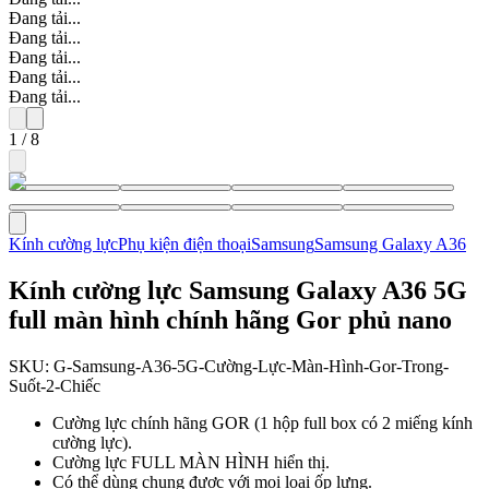
Đang tải...
Đang tải...
Đang tải...
Đang tải...
Đang tải...
1
/
8
Kính cường lực
Phụ kiện điện thoại
Samsung
Samsung Galaxy A36
Kính cường lực Samsung Galaxy A36 5G
full màn hình chính hãng Gor phủ nano
SKU:
G-Samsung-A36-5G-Cường-Lực-Màn-Hình-Gor-Trong-
Suốt-2-Chiếc
Cường lực chính hãng GOR (1 hộp full box có 2 miếng kính
cường lực).
Cường lực FULL MÀN HÌNH hiển thị.
Có thể dùng chung được với mọi loại ốp lưng.