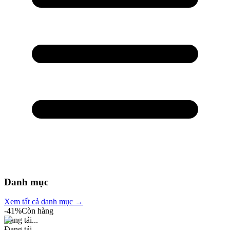
Danh mục
Xem tất cả danh mục →
-
41
%
Còn hàng
Đang tải...
Đang tải...