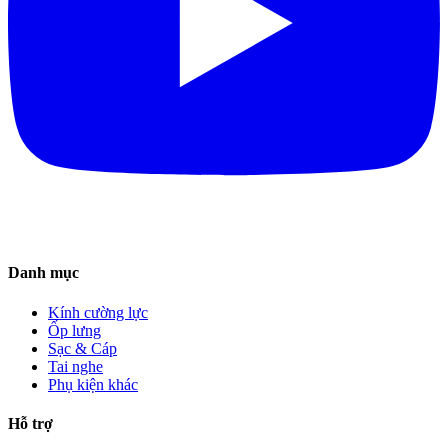
Danh mục
Kính cường lực
Ốp lưng
Sạc & Cáp
Tai nghe
Phụ kiện khác
Hỗ trợ