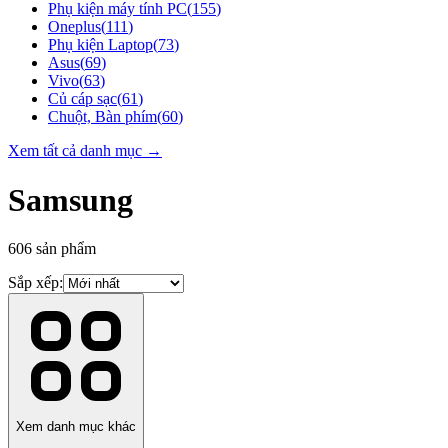
Phụ kiện máy tính PC
(
155
)
Oneplus
(
111
)
Phụ kiện Laptop
(
73
)
Asus
(
69
)
Vivo
(
63
)
Củ cáp sạc
(
61
)
Chuột, Bàn phím
(
60
)
Xem tất cả danh mục →
Samsung
606
sản phẩm
Sắp xếp:
Xem danh mục khác