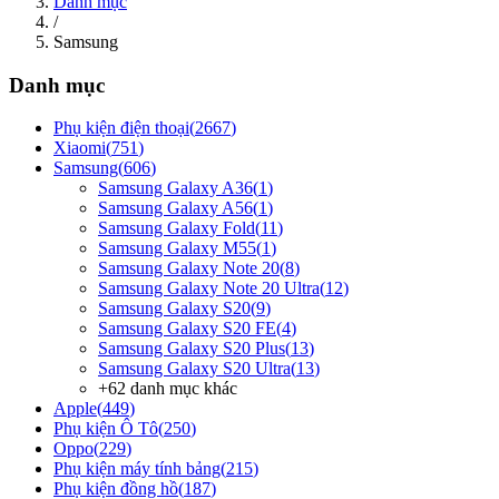
Danh mục
/
Samsung
Danh mục
Phụ kiện điện thoại
(
2667
)
Xiaomi
(
751
)
Samsung
(
606
)
Samsung Galaxy A36
(
1
)
Samsung Galaxy A56
(
1
)
Samsung Galaxy Fold
(
11
)
Samsung Galaxy M55
(
1
)
Samsung Galaxy Note 20
(
8
)
Samsung Galaxy Note 20 Ultra
(
12
)
Samsung Galaxy S20
(
9
)
Samsung Galaxy S20 FE
(
4
)
Samsung Galaxy S20 Plus
(
13
)
Samsung Galaxy S20 Ultra
(
13
)
+
62
danh mục khác
Apple
(
449
)
Phụ kiện Ô Tô
(
250
)
Oppo
(
229
)
Phụ kiện máy tính bảng
(
215
)
Phụ kiện đồng hồ
(
187
)