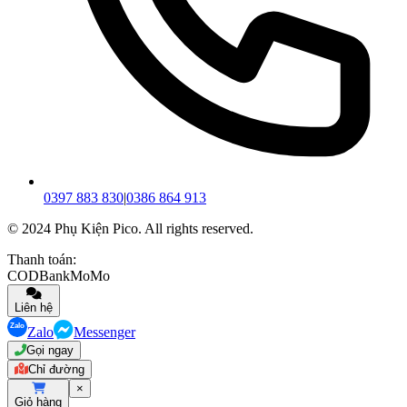
0397 883 830
|
0386 864 913
© 2024 Phụ Kiện Pico. All rights reserved.
Thanh toán:
COD
Bank
MoMo
Liên hệ
Zalo
Messenger
Gọi ngay
Chỉ đường
×
Giỏ hàng