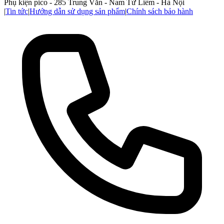
Phụ kiện pico - 285 Trung Văn - Nam Từ Liêm - Hà Nội
|
Tin tức
|
Hướng dẫn sử dụng sản phẩm
|
Chính sách bảo hành