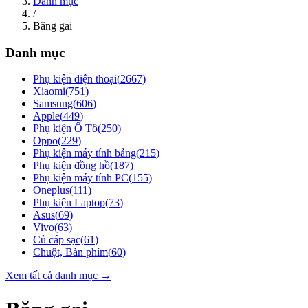
Danh mục
/
Băng gai
Danh mục
Phụ kiện điện thoại
(
2667
)
Xiaomi
(
751
)
Samsung
(
606
)
Apple
(
449
)
Phụ kiện Ô Tô
(
250
)
Oppo
(
229
)
Phụ kiện máy tính bảng
(
215
)
Phụ kiện đồng hồ
(
187
)
Phụ kiện máy tính PC
(
155
)
Oneplus
(
111
)
Phụ kiện Laptop
(
73
)
Asus
(
69
)
Vivo
(
63
)
Củ cáp sạc
(
61
)
Chuột, Bàn phím
(
60
)
Xem tất cả danh mục →