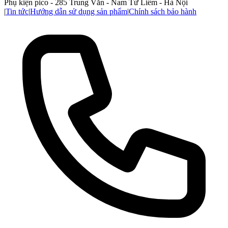
Phụ kiện pico - 285 Trung Văn - Nam Từ Liêm - Hà Nội
|
Tin tức
|
Hướng dẫn sử dụng sản phẩm
|
Chính sách bảo hành