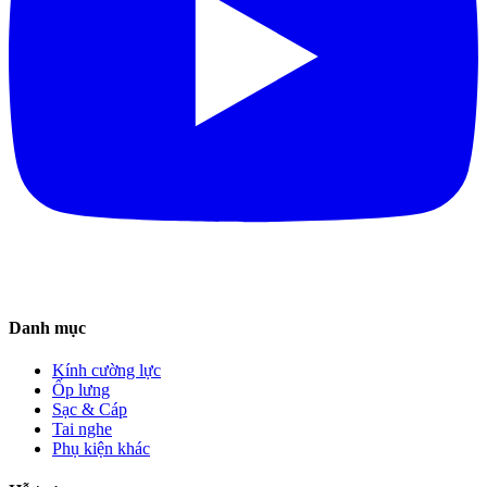
Danh mục
Kính cường lực
Ốp lưng
Sạc & Cáp
Tai nghe
Phụ kiện khác