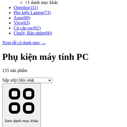
+
1
danh mục khác
Oneplus
(
111
)
Phụ kiện Laptop
(
73
)
Asus
(
69
)
Vivo
(
63
)
Củ cáp sạc
(
61
)
Chuột, Bàn phím
(
60
)
Xem tất cả danh mục →
Phụ kiện máy tính PC
155
sản phẩm
Sắp xếp:
Xem danh mục khác