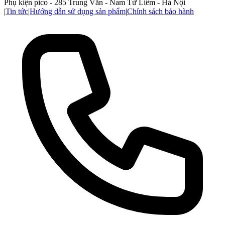
Phụ kiện pico - 285 Trung Văn - Nam Từ Liêm - Hà Nội
|
Tin tức
|
Hướng dẫn sử dụng sản phẩm
|
Chính sách bảo hành