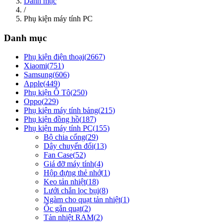
Danh mục
/
Phụ kiện máy tính PC
Danh mục
Phụ kiện điện thoại
(
2667
)
Xiaomi
(
751
)
Samsung
(
606
)
Apple
(
449
)
Phụ kiện Ô Tô
(
250
)
Oppo
(
229
)
Phụ kiện máy tính bảng
(
215
)
Phụ kiện đồng hồ
(
187
)
Phụ kiện máy tính PC
(
155
)
Bộ chia cổng
(
29
)
Dây chuyển đổi
(
13
)
Fan Case
(
52
)
Giá đỡ máy tính
(
4
)
Hộp đựng thẻ nhớ
(
1
)
Keo tản nhiệt
(
18
)
Lưới chắn lọc bụi
(
8
)
Ngàm cho quạt tản nhiệt
(
1
)
Ốc gắn quạt
(
2
)
Tản nhiệt RAM
(
2
)