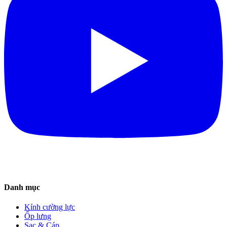
Danh mục
Kính cường lực
Ốp lưng
Sạc & Cáp