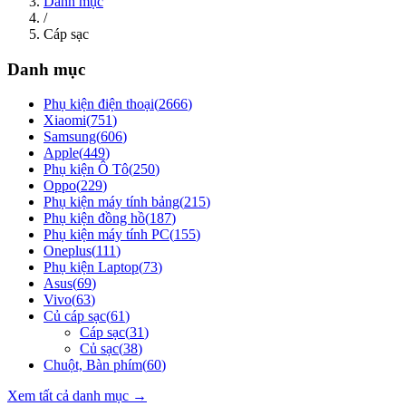
Danh mục
/
Cáp sạc
Danh mục
Phụ kiện điện thoại
(
2666
)
Xiaomi
(
751
)
Samsung
(
606
)
Apple
(
449
)
Phụ kiện Ô Tô
(
250
)
Oppo
(
229
)
Phụ kiện máy tính bảng
(
215
)
Phụ kiện đồng hồ
(
187
)
Phụ kiện máy tính PC
(
155
)
Oneplus
(
111
)
Phụ kiện Laptop
(
73
)
Asus
(
69
)
Vivo
(
63
)
Củ cáp sạc
(
61
)
Cáp sạc
(
31
)
Củ sạc
(
38
)
Chuột, Bàn phím
(
60
)
Xem tất cả danh mục →