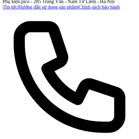
Phụ kiện pico - 285 Trung Văn - Nam Từ Liêm - Hà Nội
|
Tin tức
|
Hướng dẫn sử dụng sản phẩm
|
Chính sách bảo hành