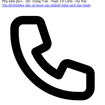
Phụ kiện pico - 285 Trung Văn - Nam Từ Liêm - Hà Nội
|
Tin tức
|
Hướng dẫn sử dụng sản phẩm
|
Chính sách bảo hành