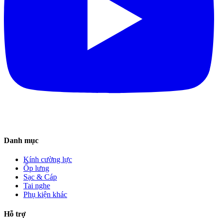
Danh mục
Kính cường lực
Ốp lưng
Sạc & Cáp
Tai nghe
Phụ kiện khác
Hỗ trợ