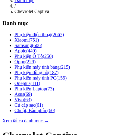
Danh mục
/
Chevrolet Captiva
Danh mục
Phụ kiện điện thoại
(
2667
)
Xiaomi
(
751
)
Samsung
(
606
)
Apple
(
449
)
Phụ kiện Ô Tô
(
250
)
Oppo
(
229
)
Phụ kiện máy tính bảng
(
215
)
Phụ kiện đồng hồ
(
187
)
Phụ kiện máy tính PC
(
155
)
Oneplus
(
111
)
Phụ kiện Laptop
(
73
)
Asus
(
69
)
Vivo
(
63
)
Củ cáp sạc
(
61
)
Chuột, Bàn phím
(
60
)
Xem tất cả danh mục →