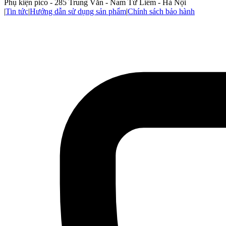
Phụ kiện pico - 285 Trung Văn - Nam Từ Liêm - Hà Nội
|
Tin tức
|
Hướng dẫn sử dụng sản phẩm
|
Chính sách bảo hành