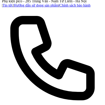
Phụ kiện pico - 285 Trung Văn - Nam Từ Liêm - Hà Nội
|
Tin tức
|
Hướng dẫn sử dụng sản phẩm
|
Chính sách bảo hành