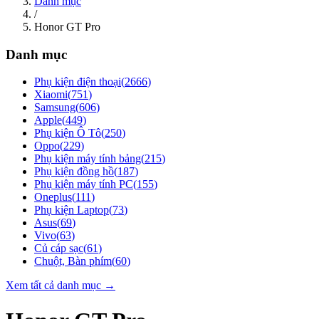
Danh mục
/
Honor GT Pro
Danh mục
Phụ kiện điện thoại
(
2666
)
Xiaomi
(
751
)
Samsung
(
606
)
Apple
(
449
)
Phụ kiện Ô Tô
(
250
)
Oppo
(
229
)
Phụ kiện máy tính bảng
(
215
)
Phụ kiện đồng hồ
(
187
)
Phụ kiện máy tính PC
(
155
)
Oneplus
(
111
)
Phụ kiện Laptop
(
73
)
Asus
(
69
)
Vivo
(
63
)
Củ cáp sạc
(
61
)
Chuột, Bàn phím
(
60
)
Xem tất cả danh mục →