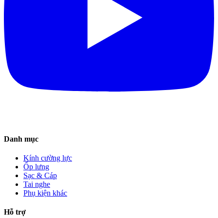
Danh mục
Kính cường lực
Ốp lưng
Sạc & Cáp
Tai nghe
Phụ kiện khác
Hỗ trợ