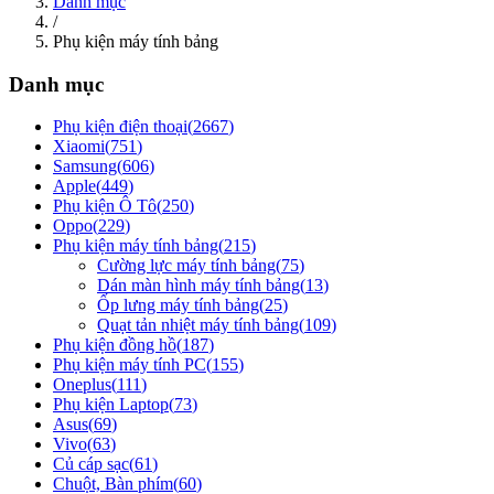
Danh mục
/
Phụ kiện máy tính bảng
Danh mục
Phụ kiện điện thoại
(
2667
)
Xiaomi
(
751
)
Samsung
(
606
)
Apple
(
449
)
Phụ kiện Ô Tô
(
250
)
Oppo
(
229
)
Phụ kiện máy tính bảng
(
215
)
Cường lực máy tính bảng
(
75
)
Dán màn hình máy tính bảng
(
13
)
Ốp lưng máy tính bảng
(
25
)
Quạt tản nhiệt máy tính bảng
(
109
)
Phụ kiện đồng hồ
(
187
)
Phụ kiện máy tính PC
(
155
)
Oneplus
(
111
)
Phụ kiện Laptop
(
73
)
Asus
(
69
)
Vivo
(
63
)
Củ cáp sạc
(
61
)
Chuột, Bàn phím
(
60
)