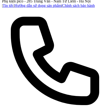
Phụ kiện pico - 285 Trung Văn - Nam Từ Liêm - Hà Nội
|
Tin tức
|
Hướng dẫn sử dụng sản phẩm
|
Chính sách bảo hành