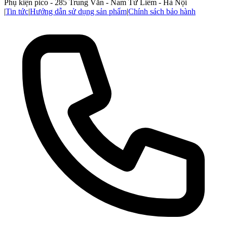
Phụ kiện pico - 285 Trung Văn - Nam Từ Liêm - Hà Nội
|
Tin tức
|
Hướng dẫn sử dụng sản phẩm
|
Chính sách bảo hành