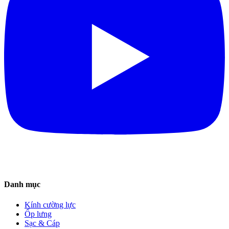
Danh mục
Kính cường lực
Ốp lưng
Sạc & Cáp