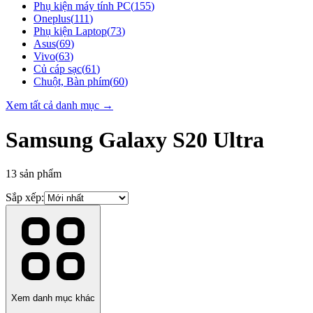
Phụ kiện máy tính PC
(
155
)
Oneplus
(
111
)
Phụ kiện Laptop
(
73
)
Asus
(
69
)
Vivo
(
63
)
Củ cáp sạc
(
61
)
Chuột, Bàn phím
(
60
)
Xem tất cả danh mục →
Samsung Galaxy S20 Ultra
13
sản phẩm
Sắp xếp:
Xem danh mục khác