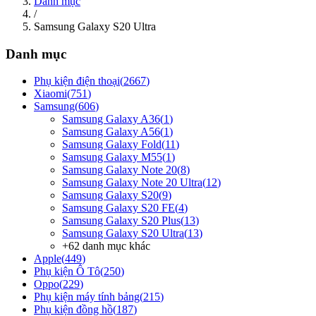
Danh mục
/
Samsung Galaxy S20 Ultra
Danh mục
Phụ kiện điện thoại
(
2667
)
Xiaomi
(
751
)
Samsung
(
606
)
Samsung Galaxy A36
(
1
)
Samsung Galaxy A56
(
1
)
Samsung Galaxy Fold
(
11
)
Samsung Galaxy M55
(
1
)
Samsung Galaxy Note 20
(
8
)
Samsung Galaxy Note 20 Ultra
(
12
)
Samsung Galaxy S20
(
9
)
Samsung Galaxy S20 FE
(
4
)
Samsung Galaxy S20 Plus
(
13
)
Samsung Galaxy S20 Ultra
(
13
)
+
62
danh mục khác
Apple
(
449
)
Phụ kiện Ô Tô
(
250
)
Oppo
(
229
)
Phụ kiện máy tính bảng
(
215
)
Phụ kiện đồng hồ
(
187
)