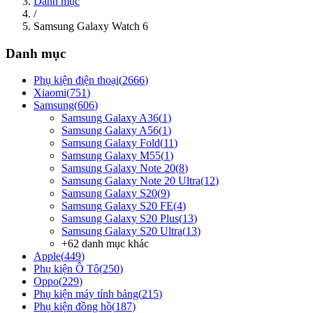
Danh mục
/
Samsung Galaxy Watch 6
Danh mục
Phụ kiện điện thoại
(
2666
)
Xiaomi
(
751
)
Samsung
(
606
)
Samsung Galaxy A36
(
1
)
Samsung Galaxy A56
(
1
)
Samsung Galaxy Fold
(
11
)
Samsung Galaxy M55
(
1
)
Samsung Galaxy Note 20
(
8
)
Samsung Galaxy Note 20 Ultra
(
12
)
Samsung Galaxy S20
(
9
)
Samsung Galaxy S20 FE
(
4
)
Samsung Galaxy S20 Plus
(
13
)
Samsung Galaxy S20 Ultra
(
13
)
+
62
danh mục khác
Apple
(
449
)
Phụ kiện Ô Tô
(
250
)
Oppo
(
229
)
Phụ kiện máy tính bảng
(
215
)
Phụ kiện đồng hồ
(
187
)