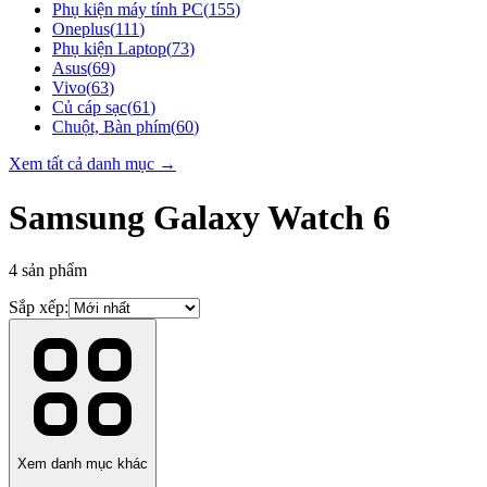
Phụ kiện máy tính PC
(
155
)
Oneplus
(
111
)
Phụ kiện Laptop
(
73
)
Asus
(
69
)
Vivo
(
63
)
Củ cáp sạc
(
61
)
Chuột, Bàn phím
(
60
)
Xem tất cả danh mục →
Samsung Galaxy Watch 6
4
sản phẩm
Sắp xếp:
Xem danh mục khác