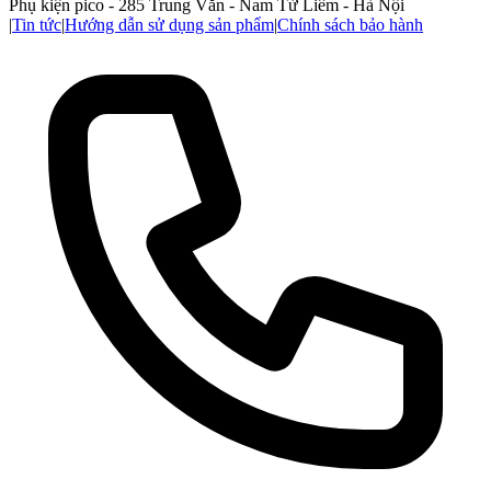
Phụ kiện pico - 285 Trung Văn - Nam Từ Liêm - Hà Nội
|
Tin tức
|
Hướng dẫn sử dụng sản phẩm
|
Chính sách bảo hành