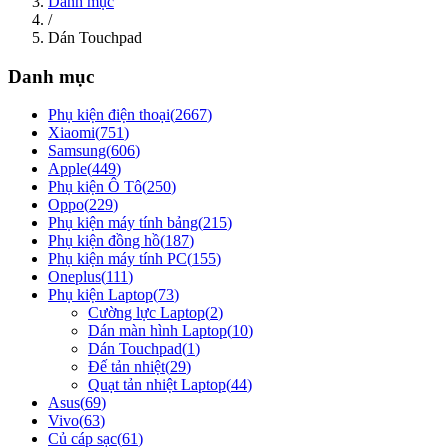
Danh mục
/
Dán Touchpad
Danh mục
Phụ kiện điện thoại
(
2667
)
Xiaomi
(
751
)
Samsung
(
606
)
Apple
(
449
)
Phụ kiện Ô Tô
(
250
)
Oppo
(
229
)
Phụ kiện máy tính bảng
(
215
)
Phụ kiện đồng hồ
(
187
)
Phụ kiện máy tính PC
(
155
)
Oneplus
(
111
)
Phụ kiện Laptop
(
73
)
Cường lực Laptop
(
2
)
Dán màn hình Laptop
(
10
)
Dán Touchpad
(
1
)
Đế tản nhiệt
(
29
)
Quạt tản nhiệt Laptop
(
44
)
Asus
(
69
)
Vivo
(
63
)
Củ cáp sạc
(
61
)