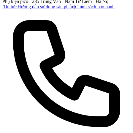
Phụ kiện pico - 285 Trung Văn - Nam Từ Liêm - Hà Nội
|
Tin tức
|
Hướng dẫn sử dụng sản phẩm
|
Chính sách bảo hành