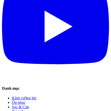
Danh mục
Kính cường lực
Ốp lưng
Sạc & Cáp