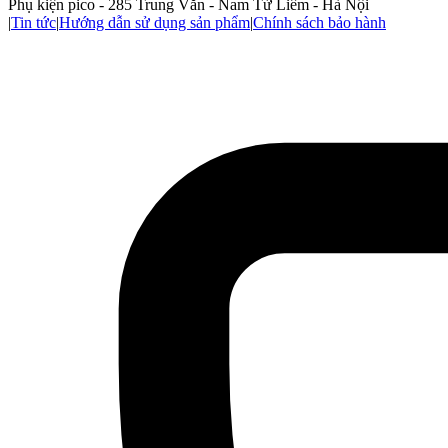
Phụ kiện pico - 285 Trung Văn - Nam Từ Liêm - Hà Nội
|
Tin tức
|
Hướng dẫn sử dụng sản phẩm
|
Chính sách bảo hành