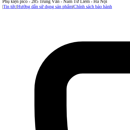
Phụ kiện pico - 285 Trung Văn - Nam Từ Liêm - Hà Nội
|
Tin tức
|
Hướng dẫn sử dụng sản phẩm
|
Chính sách bảo hành