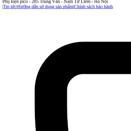
Phụ kiện pico - 285 Trung Văn - Nam Từ Liêm - Hà Nội
|
Tin tức
|
Hướng dẫn sử dụng sản phẩm
|
Chính sách bảo hành