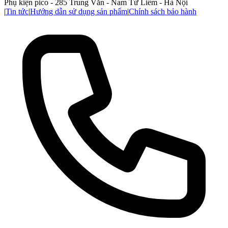
Phụ kiện pico - 285 Trung Văn - Nam Từ Liêm - Hà Nội
|
Tin tức
|
Hướng dẫn sử dụng sản phẩm
|
Chính sách bảo hành