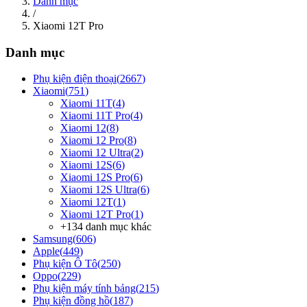
Danh mục
/
Xiaomi 12T Pro
Danh mục
Phụ kiện điện thoại
(
2667
)
Xiaomi
(
751
)
Xiaomi 11T
(
4
)
Xiaomi 11T Pro
(
4
)
Xiaomi 12
(
8
)
Xiaomi 12 Pro
(
8
)
Xiaomi 12 Ultra
(
2
)
Xiaomi 12S
(
6
)
Xiaomi 12S Pro
(
6
)
Xiaomi 12S Ultra
(
6
)
Xiaomi 12T
(
1
)
Xiaomi 12T Pro
(
1
)
+
134
danh mục khác
Samsung
(
606
)
Apple
(
449
)
Phụ kiện Ô Tô
(
250
)
Oppo
(
229
)
Phụ kiện máy tính bảng
(
215
)
Phụ kiện đồng hồ
(
187
)