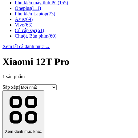
Phụ kiện máy tính PC
(
155
)
Oneplus
(
111
)
Phụ kiện Laptop
(
73
)
Asus
(
69
)
Vivo
(
63
)
Củ cáp sạc
(
61
)
Chuột, Bàn phím
(
60
)
Xem tất cả danh mục →
Xiaomi 12T Pro
1
sản phẩm
Sắp xếp:
Xem danh mục khác