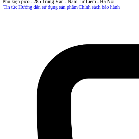
Phụ kiện pico - 285 Trung Văn - Nam Từ Liêm - Hà Nội
|
Tin tức
|
Hướng dẫn sử dụng sản phẩm
|
Chính sách bảo hành