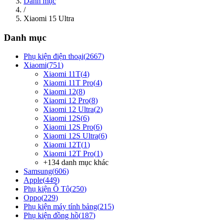
Danh mục
/
Xiaomi 15 Ultra
Danh mục
Phụ kiện điện thoại
(
2667
)
Xiaomi
(
751
)
Xiaomi 11T
(
4
)
Xiaomi 11T Pro
(
4
)
Xiaomi 12
(
8
)
Xiaomi 12 Pro
(
8
)
Xiaomi 12 Ultra
(
2
)
Xiaomi 12S
(
6
)
Xiaomi 12S Pro
(
6
)
Xiaomi 12S Ultra
(
6
)
Xiaomi 12T
(
1
)
Xiaomi 12T Pro
(
1
)
+
134
danh mục khác
Samsung
(
606
)
Apple
(
449
)
Phụ kiện Ô Tô
(
250
)
Oppo
(
229
)
Phụ kiện máy tính bảng
(
215
)
Phụ kiện đồng hồ
(
187
)