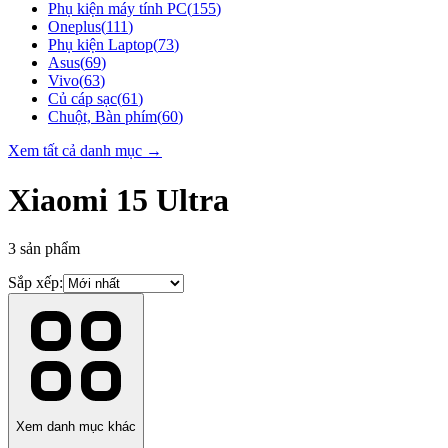
Phụ kiện máy tính PC
(
155
)
Oneplus
(
111
)
Phụ kiện Laptop
(
73
)
Asus
(
69
)
Vivo
(
63
)
Củ cáp sạc
(
61
)
Chuột, Bàn phím
(
60
)
Xem tất cả danh mục →
Xiaomi 15 Ultra
3
sản phẩm
Sắp xếp:
Xem danh mục khác