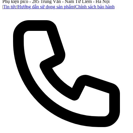
Phụ kiện pico - 285 Trung Văn - Nam Từ Liêm - Hà Nội
|
Tin tức
|
Hướng dẫn sử dụng sản phẩm
|
Chính sách bảo hành