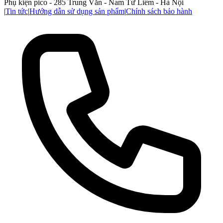
Phụ kiện pico - 285 Trung Văn - Nam Từ Liêm - Hà Nội
|
Tin tức
|
Hướng dẫn sử dụng sản phẩm
|
Chính sách bảo hành