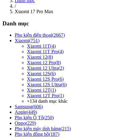
Danh mục
/
Xiaomi 17 Pro Max
Danh mục
Phụ kiện điện thoại
(
2667
)
Xiaomi
(
751
)
Xiaomi 11T
(
4
)
Xiaomi 11T Pro
(
4
)
Xiaomi 12
(
8
)
Xiaomi 12 Pro
(
8
)
Xiaomi 12 Ultra
(
2
)
Xiaomi 12S
(
6
)
Xiaomi 12S Pro
(
6
)
Xiaomi 12S Ultra
(
6
)
Xiaomi 12T
(
1
)
Xiaomi 12T Pro
(
1
)
+
134
danh mục khác
Samsung
(
606
)
Apple
(
449
)
Phụ kiện Ô Tô
(
250
)
Oppo
(
229
)
Phụ kiện máy tính bảng
(
215
)
Phụ kiện đồng hồ
(
187
)