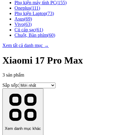
Phụ kiện máy tính PC
(
155
)
Oneplus
(
111
)
Phụ kiện Laptop
(
73
)
Asus
(
69
)
Vivo
(
63
)
Củ cáp sạc
(
61
)
Chuột, Bàn phím
(
60
)
Xem tất cả danh mục →
Xiaomi 17 Pro Max
3
sản phẩm
Sắp xếp:
Xem danh mục khác