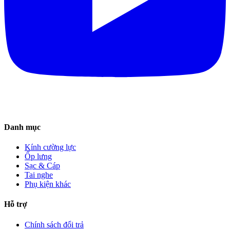
Danh mục
Kính cường lực
Ốp lưng
Sạc & Cáp
Tai nghe
Phụ kiện khác
Hỗ trợ
Chính sách đổi trả