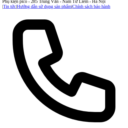
Phụ kiện pico - 285 Trung Văn - Nam Từ Liêm - Hà Nội
|
Tin tức
|
Hướng dẫn sử dụng sản phẩm
|
Chính sách bảo hành