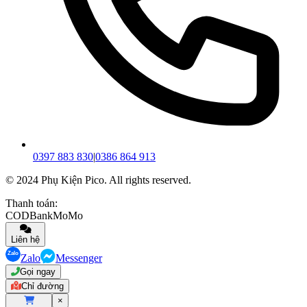
0397 883 830
|
0386 864 913
© 2024 Phụ Kiện Pico. All rights reserved.
Thanh toán:
COD
Bank
MoMo
Liên hệ
Zalo
Messenger
Gọi ngay
Chỉ đường
×