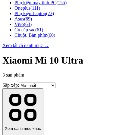
Phụ kiện máy tính PC
(
155
)
Oneplus
(
111
)
Phụ kiện Laptop
(
73
)
Asus
(
69
)
Vivo
(
63
)
Củ cáp sạc
(
61
)
Chuột, Bàn phím
(
60
)
Xem tất cả danh mục →
Xiaomi Mi 10 Ultra
3
sản phẩm
Sắp xếp:
Xem danh mục khác