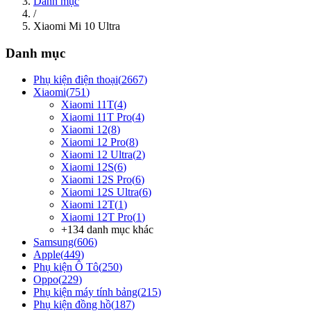
Danh mục
/
Xiaomi Mi 10 Ultra
Danh mục
Phụ kiện điện thoại
(
2667
)
Xiaomi
(
751
)
Xiaomi 11T
(
4
)
Xiaomi 11T Pro
(
4
)
Xiaomi 12
(
8
)
Xiaomi 12 Pro
(
8
)
Xiaomi 12 Ultra
(
2
)
Xiaomi 12S
(
6
)
Xiaomi 12S Pro
(
6
)
Xiaomi 12S Ultra
(
6
)
Xiaomi 12T
(
1
)
Xiaomi 12T Pro
(
1
)
+
134
danh mục khác
Samsung
(
606
)
Apple
(
449
)
Phụ kiện Ô Tô
(
250
)
Oppo
(
229
)
Phụ kiện máy tính bảng
(
215
)
Phụ kiện đồng hồ
(
187
)