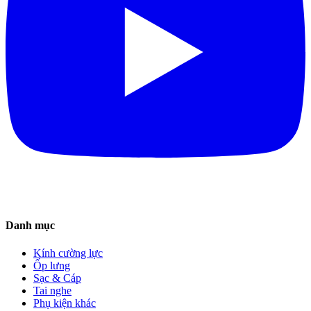
Danh mục
Kính cường lực
Ốp lưng
Sạc & Cáp
Tai nghe
Phụ kiện khác