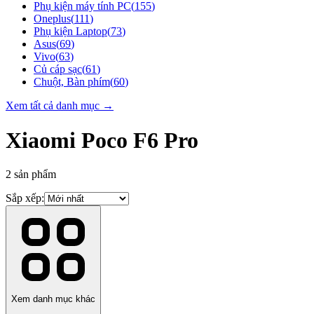
Phụ kiện máy tính PC
(
155
)
Oneplus
(
111
)
Phụ kiện Laptop
(
73
)
Asus
(
69
)
Vivo
(
63
)
Củ cáp sạc
(
61
)
Chuột, Bàn phím
(
60
)
Xem tất cả danh mục →
Xiaomi Poco F6 Pro
2
sản phẩm
Sắp xếp:
Xem danh mục khác