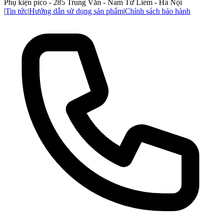
Phụ kiện pico - 285 Trung Văn - Nam Từ Liêm - Hà Nội
|
Tin tức
|
Hướng dẫn sử dụng sản phẩm
|
Chính sách bảo hành