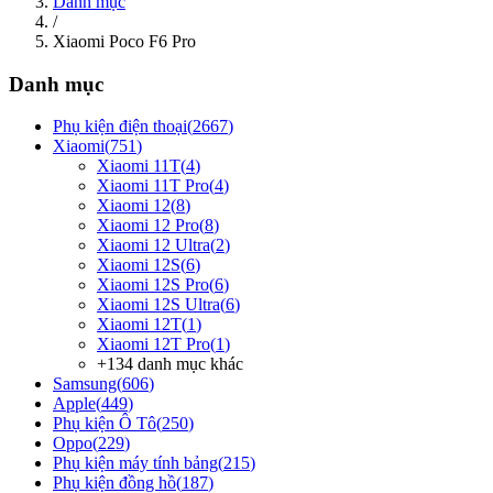
Danh mục
/
Xiaomi Poco F6 Pro
Danh mục
Phụ kiện điện thoại
(
2667
)
Xiaomi
(
751
)
Xiaomi 11T
(
4
)
Xiaomi 11T Pro
(
4
)
Xiaomi 12
(
8
)
Xiaomi 12 Pro
(
8
)
Xiaomi 12 Ultra
(
2
)
Xiaomi 12S
(
6
)
Xiaomi 12S Pro
(
6
)
Xiaomi 12S Ultra
(
6
)
Xiaomi 12T
(
1
)
Xiaomi 12T Pro
(
1
)
+
134
danh mục khác
Samsung
(
606
)
Apple
(
449
)
Phụ kiện Ô Tô
(
250
)
Oppo
(
229
)
Phụ kiện máy tính bảng
(
215
)
Phụ kiện đồng hồ
(
187
)