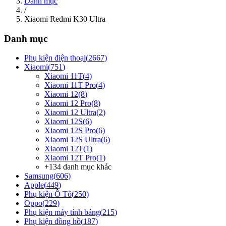
Danh mục
/
Xiaomi Redmi K30 Ultra
Danh mục
Phụ kiện điện thoại
(
2667
)
Xiaomi
(
751
)
Xiaomi 11T
(
4
)
Xiaomi 11T Pro
(
4
)
Xiaomi 12
(
8
)
Xiaomi 12 Pro
(
8
)
Xiaomi 12 Ultra
(
2
)
Xiaomi 12S
(
6
)
Xiaomi 12S Pro
(
6
)
Xiaomi 12S Ultra
(
6
)
Xiaomi 12T
(
1
)
Xiaomi 12T Pro
(
1
)
+
134
danh mục khác
Samsung
(
606
)
Apple
(
449
)
Phụ kiện Ô Tô
(
250
)
Oppo
(
229
)
Phụ kiện máy tính bảng
(
215
)
Phụ kiện đồng hồ
(
187
)