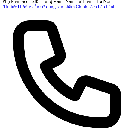
Phụ kiện pico - 285 Trung Văn - Nam Từ Liêm - Hà Nội
|
Tin tức
|
Hướng dẫn sử dụng sản phẩm
|
Chính sách bảo hành