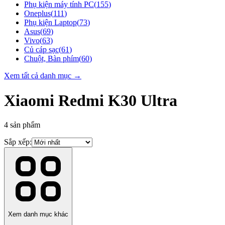
Phụ kiện máy tính PC
(
155
)
Oneplus
(
111
)
Phụ kiện Laptop
(
73
)
Asus
(
69
)
Vivo
(
63
)
Củ cáp sạc
(
61
)
Chuột, Bàn phím
(
60
)
Xem tất cả danh mục →
Xiaomi Redmi K30 Ultra
4
sản phẩm
Sắp xếp:
Xem danh mục khác