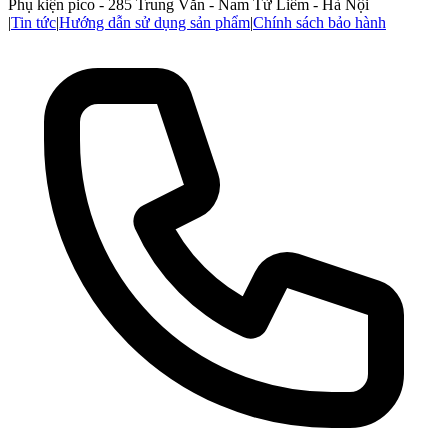
Phụ kiện pico - 285 Trung Văn - Nam Từ Liêm - Hà Nội
|
Tin tức
|
Hướng dẫn sử dụng sản phẩm
|
Chính sách bảo hành