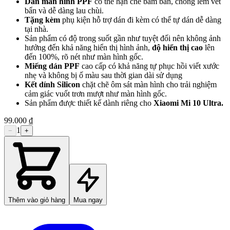
Dán màn hình PPF
có thể hạn chế bám bẩn, chống lem vết
bẩn và dễ dàng lau chùi.
Tặng kèm
phụ kiện hỗ trợ dán đi kèm có thể tự dán dễ dàng
tại nhà.
Sản phẩm có độ trong suốt gần như tuyệt đối nên không ảnh
hưởng đến khả năng hiển thị hình ảnh,
độ hiển thị cao
lên
đến 100%, rõ nét như màn hình gốc.
Miếng dán PPF
cao cấp có khả năng tự phục hồi viết xước
nhẹ và không bị ố màu sau thời gian dài sử dụng
Kết dính Silicon
chặt chẽ ôm sát màn hình cho trải nghiệm
cảm giác vuốt trơn mượt như màn hình gốc.
Sản phẩm được thiết kế dành riêng cho
Xiaomi Mi 10 Ultra.
99.000 ₫
1
−
+
Thêm vào giỏ hàng
Mua ngay