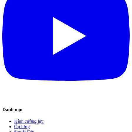
Danh mục
Kính cường lực
Ốp lưng
Sạc & Cáp