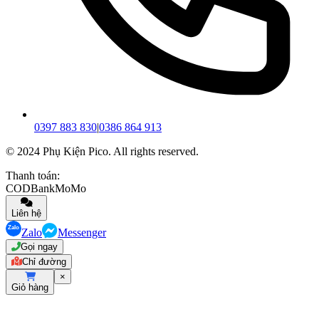
0397 883 830
|
0386 864 913
© 2024 Phụ Kiện Pico. All rights reserved.
Thanh toán:
COD
Bank
MoMo
Liên hệ
Zalo
Messenger
Gọi ngay
Chỉ đường
×
Giỏ hàng