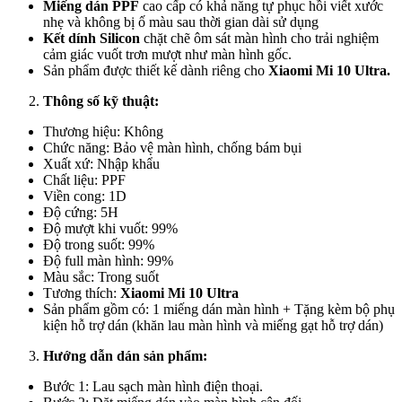
Miếng dán PPF
cao cấp có khả năng tự phục hồi viết xước
nhẹ và không bị ố màu sau thời gian dài sử dụng
Kết dính Silicon
chặt chẽ ôm sát màn hình cho trải nghiệm
cảm giác vuốt trơn mượt như màn hình gốc.
Sản phẩm được thiết kế dành riêng cho
Xiaomi Mi 10 Ultra.
Thông số kỹ thuật:
Thương hiệu: Không
Chức năng: Bảo vệ màn hình, chống bám bụi
Xuất xứ: Nhập khẩu
Chất liệu: PPF
Viền cong: 1D
Độ cứng: 5H
Độ mượt khi vuốt: 99%
Độ trong suốt: 99%
Độ full màn hình: 99%
Màu sắc: Trong suốt
Tương thích:
Xiaomi Mi 10 Ultra
Sản phẩm gồm có: 1 miếng dán màn hình + Tặng kèm bộ phụ
kiện hỗ trợ dán (khăn lau màn hình và miếng gạt hỗ trợ dán)
Hướng dẫn dán sản phẩm:
Bước 1: Lau sạch màn hình điện thoại.