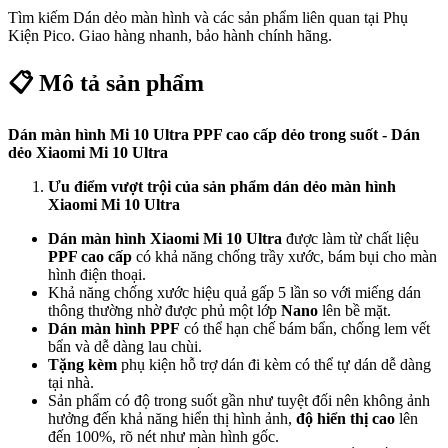
Tìm kiếm
Dán dẻo màn hình
và các sản phẩm liên quan tại Phụ
Kiện Pico. Giao hàng nhanh, bảo hành chính hãng.
📋 Mô tả sản phẩm
Dán màn hình Mi 10 Ultra PPF cao cấp dẻo trong suốt - Dán
dẻo Xiaomi Mi 10 Ultra
Ưu điểm vượt trội của sản phẩm dán dẻo màn hình
Xiaomi Mi 10 Ultra
Dán màn hình
Xiaomi Mi 10 Ultra
được làm từ chất liệu
PPF cao cấp
có khả năng chống trầy xước, bám bụi cho màn
hình điện thoại.
Khả năng chống xước hiệu quả gấp 5 lần so với miếng dán
thông thường nhờ được phủ một lớp
Nano
lên bề mặt.
Dán màn hình PPF
có thể hạn chế bám bẩn, chống lem vết
bẩn và dễ dàng lau chùi.
Tặng kèm
phụ kiện hỗ trợ dán đi kèm có thể tự dán dễ dàng
tại nhà.
Sản phẩm có độ trong suốt gần như tuyệt đối nên không ảnh
hưởng đến khả năng hiển thị hình ảnh,
độ hiển thị cao
lên
đến 100%, rõ nét như màn hình gốc.