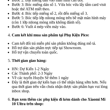
Bước 2: Đặt miếng dán vào màn hình cân đối.
Bước 3: Bóc miếng dán số 1. Vừa bóc vừa lấy tấm card visit
hoặc thẻ ATM miết theo.
Bước 4: Bóc tiếp miếng số 2, rồi đến miếng số 3.
Bước 5: Bóc tiếp lớp nilong mỏng trên bề mặt màn hình máy
(còn 1 lớp nilong mỏng nữa không đánh số).
Bước 6: Vuốt 4 mép viền máy vào.
Cam kết khi mua sản phẩm tại Phụ Kiện Pico:
Cam kết đổi trả miễn phí sản phẩm không đúng mô tả.
Hỗ trợ dán sản phẩm trực tiếp tại Showroom.
Hỗ trợ vận chuyển toàn quốc.
Thời gian giao hàng:
HN: Dự Kiến 1-2 Ngày
Các Thành phố: 2-3 Ngày
Về các tuyến Huyện Sẽ thêm 1 ngày
Đây là thời gian dự kiến bạn có thể nhận hàng sớm hơn. Nếu
qua thời gian trên vẫn chưa nhận được sản phẩm bạn vui lòng
inbox shop.
Bạn xem thêm các phụ kiện đi kèm dành cho Xiaomi Mi
10 Ultra trên shop
: